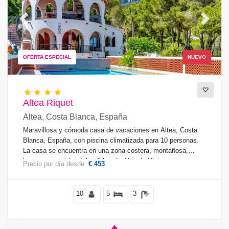
Previous
Next
OFERTA ESPECIAL
NUEVO
Altea Riquet
Altea, Costa Blanca, España
Maravillosa y cómoda casa de vacaciones en Altea, Costa
Blanca, España, con piscina climatizada para 10 personas.
La casa se encuentra en una zona costera, montañosa,
boscosa y residencial, a 3 km de Altea la Vieja.
Precio por día desde:
€ 453
10
5
3