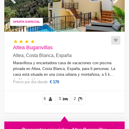
Previous
Next
Vistas
OFERTA ESPECIAL
Vistas al mar
(55)
Vista a la Montaña
(35)
Altea Buganvillas
Vista a la bahía
(40)
Altea, Costa Blanca, España
Maravillosa y encantadora casa de vacaciones con piscina
privada en Altea, Costa Blanca, España, para 6 personas. La
casa está situada en una zona urbana y montañosa, a 5 km
Suplementario
de Altea la Vieja.
Precio por día desde:
€ 170
6
3
2