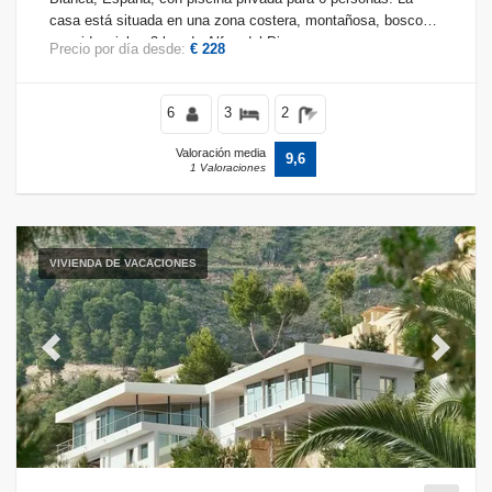
casa está situada en una zona costera, montañosa, boscosa
y residencial, a 3 km de Alfaz del Pi.
Precio por día desde:
€ 228
6
3
2
Valoración media
9,6
1 Valoraciones
VIVIENDA DE VACACIONES
Previous
Next