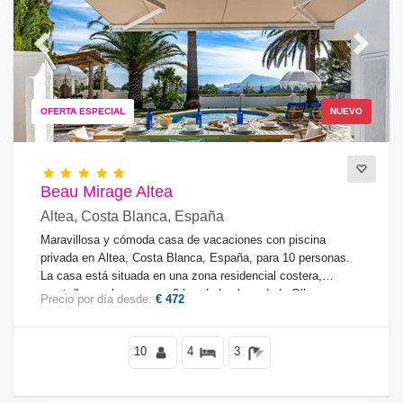
Previous
Next
OFERTA ESPECIAL
NUEVO
Beau Mirage Altea
Altea, Costa Blanca, España
Maravillosa y cómoda casa de vacaciones con piscina
privada en Altea, Costa Blanca, España, para 10 personas.
La casa está situada en una zona residencial costera,
montañosa y boscosa, a 3 km de la playa de la Olla.
Precio por día desde:
€ 472
10
4
3