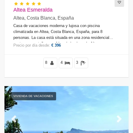
Altea Esmeralda
Altea, Costa Blanca, España
Casa de vacaciones moderna y lujosa con piscina
climatizada en Altea, Costa Blanca, España, para 8
personas. La casa está situada en una zona residencial
costera y montañosa, a 4 km de la playa de Altea
Precio por día desde:
€ 396
Campomanes.
8
4
3
VIVIENDA DE VACACIONES
Previous
Next