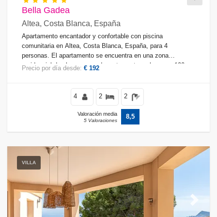
Bella Gadea
Altea, Costa Blanca, España
Apartamento encantador y confortable con piscina
comunitaria en Altea, Costa Blanca, España, para 4
personas. El apartamento se encuentra en una zona
residencial de playa, cerca de restaurantes y bares, a 100 m
Precio por día desde:
€ 192
de la playa de La Olla y a 0.
4
2
2
Valoración media
8,5
5 Valoraciones
VILLA
Previous
Next