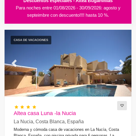
Descuentos especiales - Altea Buganvillas
Para noches entre 01/08/2026 - 30/09/2026: agosto y
septeimbre con descuento!!!! hasta 10 %.
CASA DE VACACIONES
Previous
Next
Altea casa Luna -la Nucia
La Nucia, Costa Blanca, España
Moderna y cómoda casa de vacaciones en La Nucía, Costa
Blanca, España, con piscina privada para 6 personas. La