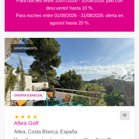
Para noches entre 10/07/2026 - 31/08/2026: julio con
descuento! hasta 10 %.
Para noches entre 01/08/2026 - 31/08/2026: oferta en
agosto! hasta 20 %.
APARTAMENTO
Previous
Next
OFERTA ESPECIAL
Altea Golf
Altea, Costa Blanca, España