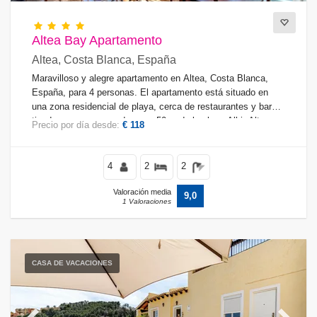
Sauna
(1)
Altea Bay Apartamento
Altea, Costa Blanca, España
Condiciones
Maravilloso y alegre apartamento en Altea, Costa Blanca,
España, para 4 personas. El apartamento está situado en
una zona residencial de playa, cerca de restaurantes y bares,
tiendas y supermercados, y a 50 m de la playa Albir-Altea.
Precio por día desde:
€ 118
Opciones
4
2
2
Distancias
Valoración media
9,0
1 Valoraciones
Confort
CASA DE VACACIONES
Servicios