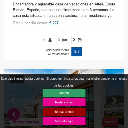
Encantadora y agradable casa de vacaciones en Altea, Costa
Blanca, España, con piscina climatizada para 6 personas. La
casa está situada en una zona costera, rural, residencial y
montañosa, a 4 km de Altea la Vieja.
Precio por día desde:
€ 227
6
3
2
Valoración media
8,8
18 Valoraciones
Este sitio internet utiliza cookies. Si usted continua a navegar por el sitio consiente en el uso
VILLA
de las cookies.
Acepto
Preferencias
Previous
Next
Rechazar todo
Más info aquí
OFERTA ESPECIAL
NUEVO