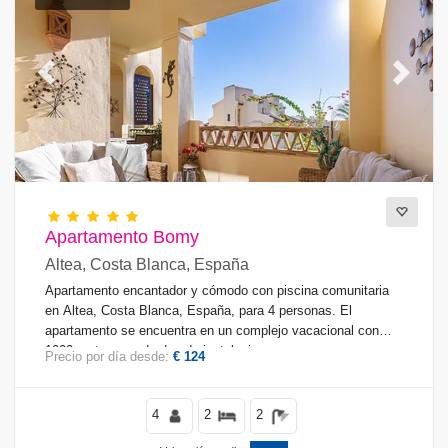
Previous
Next
Apartamento Bomy
Altea, Costa Blanca, España
Apartamento encantador y cómodo con piscina comunitaria
en Altea, Costa Blanca, España, para 4 personas. El
apartamento se encuentra en un complejo vacacional con
1000 metros cuadrados de instalaciones comunes, en una
Precio por día desde:
€ 124
zona residencial cerca de la playa, a pocos pasos de
restaurantes y bares, a 100 m de la playa de la Olla y a 0.
4
2
2