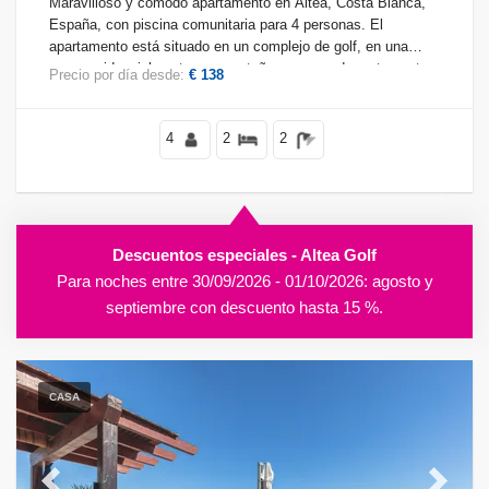
Maravilloso y cómodo apartamento en Altea, Costa Blanca,
España, con piscina comunitaria para 4 personas. El
apartamento está situado en un complejo de golf, en una
zona residencial costera y montañosa, cerca de restaurantes
Precio por día desde:
€ 138
y bares, y a 2 km de la playa de la Olla.
4
2
2
Descuentos especiales - Altea Golf
Para noches entre 30/09/2026 - 01/10/2026: agosto y
septiembre con descuento hasta 15 %.
CASA