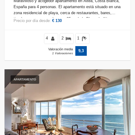
Maravilloso y acogedor apartamento en Altea, Costa Blanca,
España para 4 personas. El apartamento está situado en una
zona residencial de playa, cerca de restaurantes, bares,
Vistas al mar
tiendas y supermercados, y a 25 m de la Playa de Altea.
Precio por día desde:
€ 130
Limpiar filtros
4
2
1
Valoración media
9,3
1 Valoraciones
Servicios populares
Wi-Fi
(46)
Piscina
APARTAMENTO
(46)
Aire acondicionado
(53)
Vistas al mar
(55)
Mascotas admitidas
(22)
Previous
Next
Jacuzzi
(3)
Piscina privada
(30)
Piscina climatizada
(10)