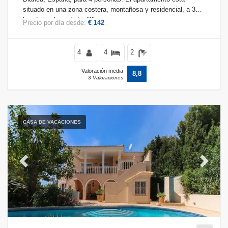
situado en una zona costera, montañosa y residencial, a 3
km de la playa de La Olla.
Precio por día desde:
€ 142
4
4
2
Valoración media
8,8
3 Valoraciones
CASA DE VACACIONES
Previous
Next