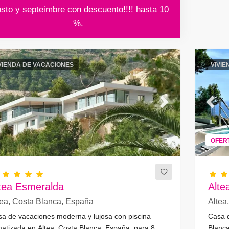
sto y septeimbre con descuento!!!! hasta 10
%.
VIENDA DE VACACIONES
VIVIE
evious
Next
Previ
OFER
tea Esmeralda
Alte
tea, Costa Blanca, España
Altea
a de vacaciones moderna y lujosa con piscina
Casa d
matizada en Altea, Costa Blanca, España, para 8
Blanca