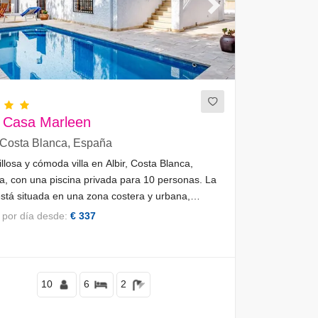
ous
Next
r Casa Marleen
, Costa Blanca, España
llosa y cómoda villa en Albir, Costa Blanca,
, con una piscina privada para 10 personas. La
stá situada en una zona costera y urbana,
de restaurantes y bares, tiendas y
o por día desde:
€ 337
ercados, a 500 m de la playa de Albir y a 1 km
eblo de Albir.
10
6
2