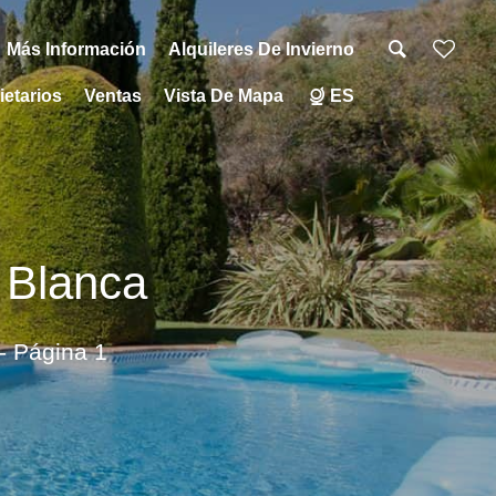
Más Información
Alquileres De Invierno
ietarios
Ventas
Vista De Mapa
ES
 Blanca
- Página 1