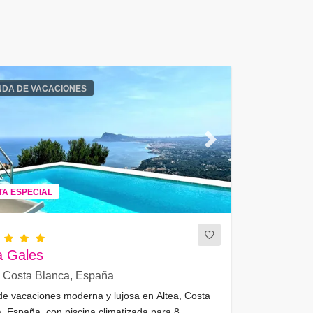
NDA DE VACACIONES
ous
Next
TA ESPECIAL
a Gales
, Costa Blanca, España
e vacaciones moderna y lujosa en Altea, Costa
, España, con piscina climatizada para 8