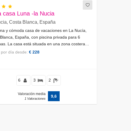
a casa Luna -la Nucia
cia, Costa Blanca, España
na y cómoda casa de vacaciones en La Nucía,
Blanca, España, con piscina privada para 6
as. La casa está situada en una zona costera,
osa, boscosa y residencial, a 3 km de Alfaz del
o por día desde:
€ 228
6
3
2
Valoración media
9,6
1 Valoraciones