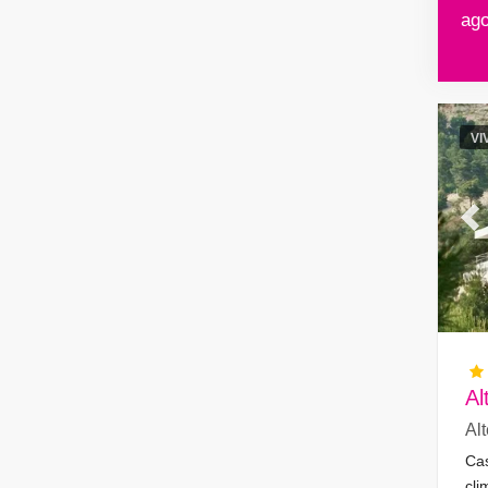
ago
VI
Pr
Al
Al
Cas
cli