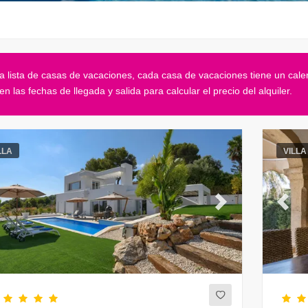
la lista de casas de vacaciones, cada casa de vacaciones tiene un cale
 en las fechas de llegada y salida para calcular el precio del alquiler.
LLA
VILLA
evious
Next
Previ