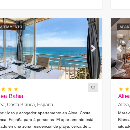
PARTAMENTO
APAR
evious
Next
Previ
tea Bahia
Alte
tea, Costa Blanca, España
Altea
avilloso y acogedor apartamento en Altea, Costa
Maravi
nca, España para 4 personas. El apartamento está
Blanca
uado en una zona residencial de playa, cerca de
situad