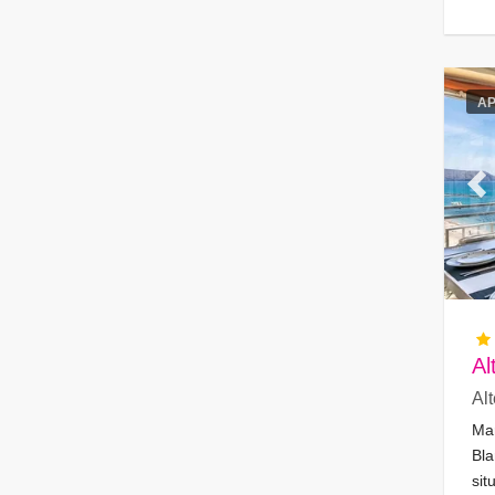
A
Pr
Al
Al
Mar
Bla
sit