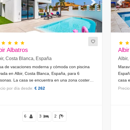
evious
Next
Previ
bir Albatros
Albi
bir, Costa Blanca, España
Albir
sa de vacaciones moderna y cómoda con piscina
Maravi
vada en Albir, Costa Blanca, España, para 6
España
sonas. La casa se encuentra en una zona costera,
casa e
tañosa y urbana, a 2 km de la playa.
cerca 
recio por día desde:
€ 262
Preci
superm
del pu
6
3
2