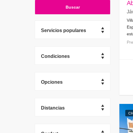
Ab
Já
Vil
Esp
Servicios populares
est
P
Condiciones
Opciones
Distancias
C