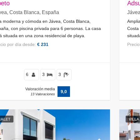
eto
Adsu
vea, Costa Blanca, España
Jávea
la moderna y cómoda en Jávea, Costa Blanca,
Amplia
aña, con piscina privada para 6 personas. La casa
Costa 
á situada en una zona residencial de playa.
situad
restau
recio por día desde:
€ 231
Preci
playa 
Jávea
6
3
3
Valoración media
9,0
13 Valoraciones
HALET
VILLA