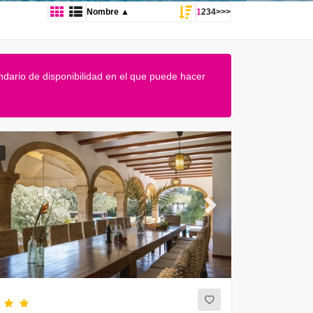
1
2
3
4
>
>>
ndario de disponibilidad en el que puede hacer
ous
Next