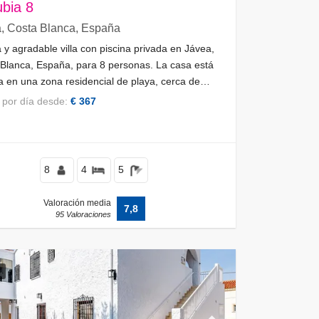
bia 8
, Costa Blanca, España
 y agradable villa con piscina privada en Jávea,
Blanca, España, para 8 personas. La casa está
a en una zona residencial de playa, cerca de
rantes, bares y supermercados, a 1 km de la
o por día desde:
€ 367
de El Arenal, Jávea y a 1 km del Mediterráneo,
.
8
4
5
Valoración media
7,8
95 Valoraciones