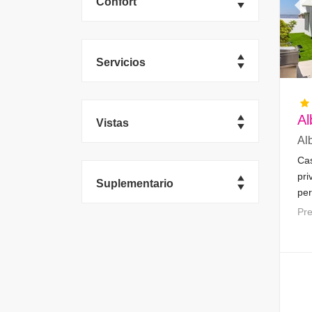
Confort
Pr
Servicios
Al
Vistas
Al
Ca
pri
Suplementario
per
mon
P