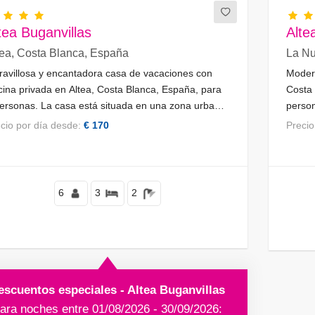
tea Buganvillas
Alte
tea, Costa Blanca, España
La Nu
avillosa y encantadora casa de vacaciones con
Moder
cina privada en Altea, Costa Blanca, España, para
Costa 
ersonas. La casa está situada en una zona urbana
person
ontañosa, a 5 km de Altea la Vieja.
montañ
recio por día desde:
€ 170
Preci
Pi.
6
3
2
escuentos especiales - Altea Buganvillas
ara noches entre 01/08/2026 - 30/09/2026: