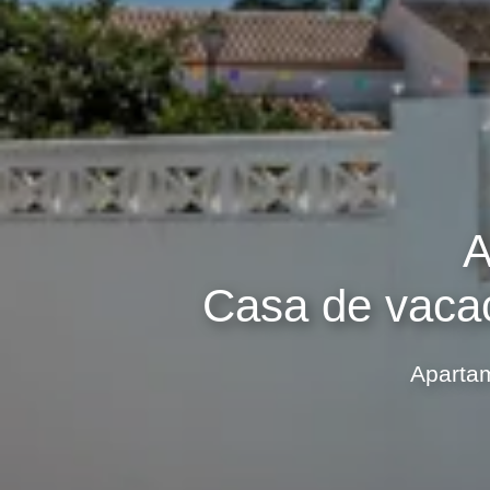
A
Casa de vacac
Apartam