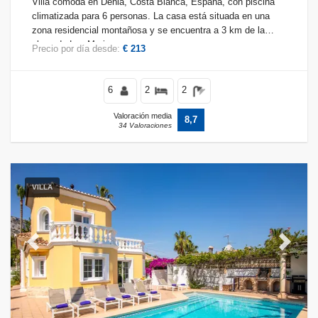
Villa cómoda en Denia, Costa Blanca, España, con piscina
climatizada para 6 personas. La casa está situada en una
zona residencial montañosa y se encuentra a 3 km de la
playa de Las Marinas.
Precio por día desde:
€ 213
Condiciones
6
2
2
Valoración media
Opciones
8,7
34 Valoraciones
Distancias
VILLA
Confort
Previous
Next
Servicios