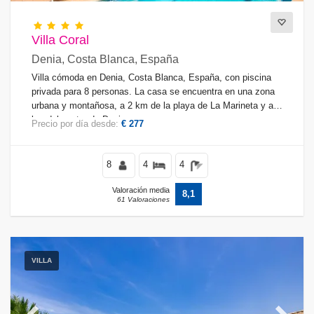
Vistas
Villa Coral
Denia, Costa Blanca, España
Villa cómoda en Denia, Costa Blanca, España, con piscina
privada para 8 personas. La casa se encuentra en una zona
Suplementario
urbana y montañosa, a 2 km de la playa de La Marineta y a 3
km del centro de Denia.
Precio por día desde:
€ 277
8
4
4
Valoración media
8,1
61 Valoraciones
VILLA