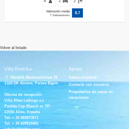
4
2
2
Valoración media
8,7
7 Valoraciones
Volver al listado
Villa Rent b.v.
Apoyo
Hendrik Werkmanstraat 79
Sobre nosotros
1328 DK Almere, Países Bajos
Contacte con nosotros
Propietarios de casas de
Oficina de recepción:
vacaciones
Villa Altea Lettings s.l.
1
Partida Cap Blanch nr 70
03590 Altea, España
Tel:
+ 34 965873871
Tel:
+ 34 609914401