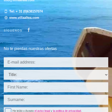
info@villaaltea.com
Tel:
+ 31 (0)638157074
www.villaaltea.com
Visit our Facebook page
SÍGUENOS
No te pierdas nuestras ofertas
Title:
He leído y Acepto
el aviso legal
y
la politica de privacidad
.