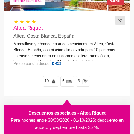
OFERTA ESPECIAL
NUEVO
Altea Riquet
Altea, Costa Blanca, España
Maravillosa y cómoda casa de vacaciones en Altea, Costa
Blanca, España, con piscina climatizada para 10 personas.
La casa se encuentra en una zona costera, montañosa,
boscosa y residencial, a 3 km de Altea la Vieja.
Precio por día desde:
€ 453
10
5
3
Descuentos especiales - Altea Riquet
Para noches entre 30/09/2026 - 01/10/2026: descuento en
agosto y septiembre hasta 25 %.