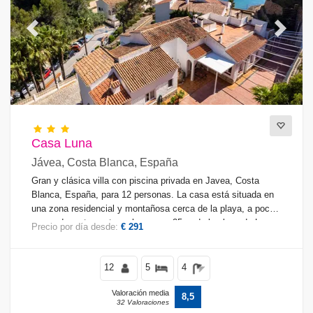
Previous
Next
Casa Luna
Jávea, Costa Blanca, España
Gran y clásica villa con piscina privada en Javea, Costa
Blanca, España, para 12 personas. La casa está situada en
una zona residencial y montañosa cerca de la playa, a pocos
pasos de restaurantes y bares y a 25 m de la playa de La
Precio por día desde:
€ 291
Barraca Portixol.
12
5
4
Valoración media
8,5
32 Valoraciones