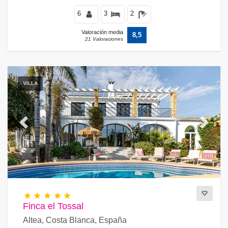
6
3
2
Valoración media
8,5
21 Valoraciones
VILLA
Previous
Next
Finca el Tossal
Altea, Costa Blanca, España