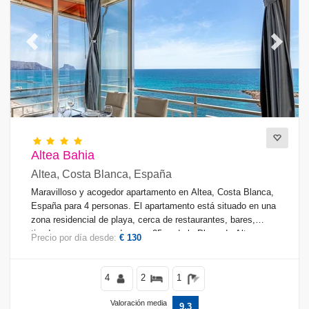
Servicios
Previous
Next
Vistas
Suplementario
Altea Bahia
Altea, Costa Blanca, España
Maravilloso y acogedor apartamento en Altea, Costa Blanca,
España para 4 personas. El apartamento está situado en una
zona residencial de playa, cerca de restaurantes, bares,
tiendas y supermercados, y a 25 m de la Playa de Altea.
Precio por día desde:
€ 130
4
2
1
Valoración media
9,3