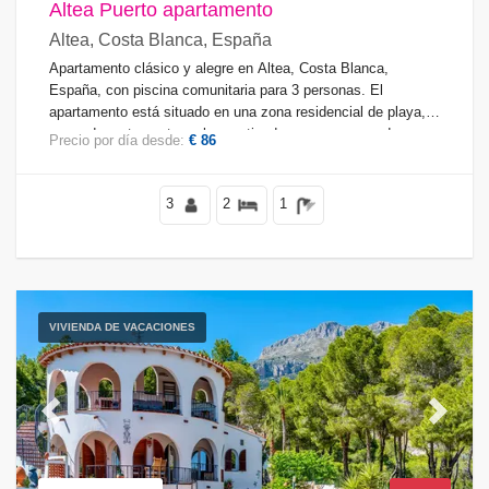
Altea Puerto apartamento
Altea, Costa Blanca, España
Apartamento clásico y alegre en Altea, Costa Blanca,
España, con piscina comunitaria para 3 personas. El
apartamento está situado en una zona residencial de playa,
cerca de restaurantes y bares, tiendas y supermercados, y
Precio por día desde:
€ 86
se encuentra a 200 m de la playa de Altea.
3
2
1
VIVIENDA DE VACACIONES
Previous
Next