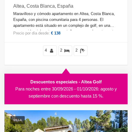
Altea, Costa Blanca, España
Maravilloso y cómodo apartamento en Altea, Costa Blanca,
España, con piscina comunitaria para 4 personas. El
apartamento está situado en un complejo de golf, en una
zona residencial costera y montañosa, cerca de restaurantes
Precio por día desde:
€ 138
y bares, y a 2 km de la playa de la Olla.
4
2
2
Descuentos especiales - Altea Golf
Para noches entre 30/09/2026 - 01/10/2026: agosto y
septiembre con descuento hasta 15 %.
VILLA