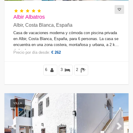
Sauna
(0)
Albir Albatros
Albir, Costa Blanca, España
Condiciones
Casa de vacaciones moderna y cómoda con piscina privada
en Albir, Costa Blanca, España, para 6 personas. La casa se
encuentra en una zona costera, montañosa y urbana, a 2 km
de la playa.
Precio por día desde:
€ 262
Opciones
6
3
2
Piscina
(37)
Piscina privada
(32)
Piscina climatizada
(7)
Jacuzzi
(2)
Sauna
(0)
VILLA
Aire acondicionado
(37)
Wi-Fi
(29)
Mascotas admitidas
(39)
Previous
Next