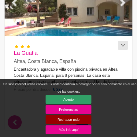
Previous
Next
La Guatla
Altea, Costa Blanca, España
Encantadora y agradable villa con piscina privada en Altea,
Costa Blanca, España, para 8 personas. La casa está
situada en una zona urbana y montañosa, a 3 km de la playa
Este sitio internet utiliza cookies. Si usted continua a navegar por el sitio consiente en el uso
de La Olla.
Precio por día desde:
€ 277
de las cookies.
Acepto
8
4
4
Preferencias
Valoración media
Rechazar todo
7,2
4 Valoraciones
Más info aquí