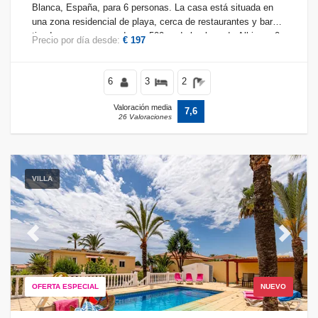
Blanca, España, para 6 personas. La casa está situada en
una zona residencial de playa, cerca de restaurantes y bares,
tiendas y supermercados, a 500 m de la playa de Albir y a 0.
Precio por día desde:
€ 197
6
3
2
Valoración media
7,6
26 Valoraciones
VILLA
Previous
Next
OFERTA ESPECIAL
NUEVO