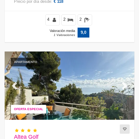
Precio por día desde:
€ 118
4
2
2
Valoración media
9,0
1 Valoraciones
APARTAMENTO
Previous
Next
OFERTA ESPECIAL
Altea Golf