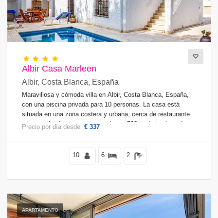
Telefono
(0)
Internet
(36)
TV
(39)
Satélite / Cable(tv)
(27)
Calefacción Central
(24)
Albir Casa Marleen
Lavavajillas
(32)
Albir, Costa Blanca, España
Lavadora
(37)
Maravillosa y cómoda villa en Albir, Costa Blanca, España,
Chimenea
(16)
con una piscina privada para 10 personas. La casa está
situada en una zona costera y urbana, cerca de restaurantes
y bares, tiendas y supermercados, a 500 m de la playa de
Precio por día desde:
€ 337
Albir y a 1 km del pueblo de Albir.
Distancias
10
6
2
Confort
APARTAMENTO