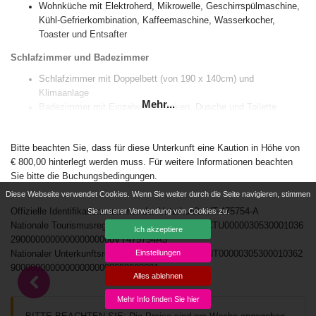
Wohnküche mit Elektroherd, Mikrowelle, Geschirrspülmaschine,
Kühl-Gefrierkombination, Kaffeemaschine, Wasserkocher,
Toaster und Entsafter
Schlafzimmer und Badezimmer
Schlafzimmer mit Doppelbett (von 190 x 140cm) und
Klimaanlage
Mehr...
Badezimmer mit Einzelwaschbecken, Dusche und Toilette
Aussen
Bitte beachten Sie, dass für diese Unterkunft eine Kaution in Höhe von
Gemeinschaftspool
€ 800,00 hinterlegt werden muss. Für weitere Informationen beachten
Garten mit Rasen und Bäumen
Sie bitte die Buchungsbedingungen.
Gemeinschaftsgarten mit Kies
Diese Webseite verwendet Cookies. Wenn Sie weiter durch die Seite navigieren, stimmen
Mehr Information
Sie unserer Verwendung von Cookies zu.
Offizielle Identifikationsnummer der Unterkunft: VT-475754-A
Haustiere sind nicht erlaubt
Nationale Tourismusregistrierungsnummer: ESFCTU0000030530001036
Ich akzeptiere
Die Unterkunft ist sehr geeignet für Familien mit Kindern
290000000000000000000VT475754A3
Einstellungen
Nationaler Unterkunftsregistrierungscode: ESFCNT00000305300010362
Anlagen und Dienstleistungen enthalten im Mietpreis der
900000000000000000000000000001
Ferienwohnung
Alles ablehnen
Staubsauger und Bügeleisen und-brett
Mehr Info finden Sie hier
Bettwäsche und Handtücher