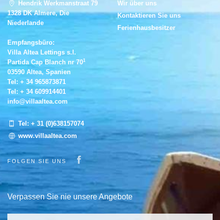
Hendrik Werkmanstraat 79
Wir über uns
1328 DK Almere, Die
Kontaktieren Sie uns
Niederlande
Ferienhausbesitzer
Empfangsbüro:
Villa Altea Lettings s.l.
1
Partida Cap Blanch nr 70
03590 Altea, Spanien
Tel:
+ 34 965873871
Tel:
+ 34 609914401
info@villaaltea.com
Tel:
+ 31 (0)638157074
www.villaaltea.com
Visit our Facebook page
FOLGEN SIE UNS
Verpassen Sie nie unsere Angebote