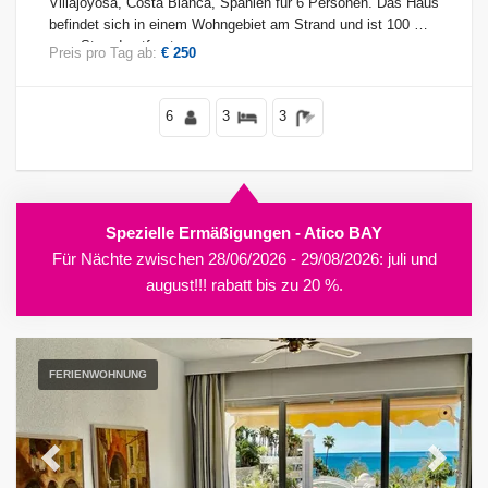
Villajoyosa, Costa Blanca, Spanien für 6 Personen. Das Haus
befindet sich in einem Wohngebiet am Strand und ist 100 m
vom Strand entfernt.
Preis pro Tag ab:
€ 250
Bedingungen
6
3
3
Optionell
Spezielle Ermäßigungen - Atico BAY
Für Nächte zwischen 28/06/2026 - 29/08/2026: juli und
Entfernungen
august!!! rabatt bis zu 20 %.
Komfort
FERIENWOHNUNG
Dienste
Previous
Next