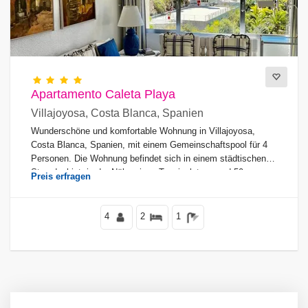
Blicke
Apartamento Caleta Playa
Zusätzliche
Villajoyosa, Costa Blanca, Spanien
Wunderschöne und komfortable Wohnung in Villajoyosa,
Costa Blanca, Spanien, mit einem Gemeinschaftspool für 4
Personen. Die Wohnung befindet sich in einem städtischen
Strandgebiet, in der Nähe eines Tennisplatzes und 50 m vom
Preis erfragen
Strand entfernt.
4
2
1