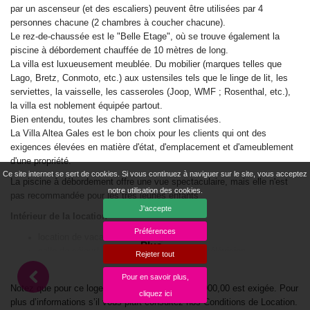
par un ascenseur (et des escaliers) peuvent être utilisées par 4
personnes chacune (2 chambres à coucher chacune).
Le rez-de-chaussée est le "Belle Etage", où se trouve également la
piscine à débordement chauffée de 10 mètres de long.
La villa est luxueusement meublée. Du mobilier (marques telles que
Lago, Bretz, Conmoto, etc.) aux ustensiles tels que le linge de lit, les
serviettes, la vaisselle, les casseroles (Joop, WMF ; Rosenthal, etc.),
la villa est noblement équipée partout.
Bien entendu, toutes les chambres sont climatisées.
La Villa Altea Gales est le bon choix pour les clients qui ont des
exigences élevées en matière d'état, d'emplacement et d'ameublement
d'une propriété.
Ce site internet se sert de cookies. Si vous continuez à naviguer sur le site, vous acceptez
La piscine à débordement offre une vue spectaculaire, mais elle n'est
notre utilisation des cookies.
pas recommandée pour les très jeunes enfants
J'accepte
Intérieur de la location
Préférences
location de vacances de 2 étages
Plus...
salle de séjour/ à manger climatisée avec télévision
Rejeter tout
salle de séjour climatisée avec télévision
Pour en savoir plus,
salle à manger climatisée
Notez que pour ce logement une caution de € 2.000,00 est exigée. Pour
2 balcons
cliquez ici
plus d’informations s’il vous plaît consultez nos Conditions de Location.
4 chambres à coucher, 3 salles de bain et 1 toilette pour les