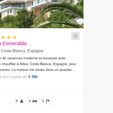
ous
Next
a Esmeralda
, Costa Blanca, Espagne
n de vacances moderne et luxueuse avec
e chauffée à Altea, Costa Blanca, Espagne, pour
onnes. La maison est située dans un quartier
ntiel côtier et vallonné, à 4 km de la plage
par jour à partir de:
€ 396
ea Campomanes.
8
4
3