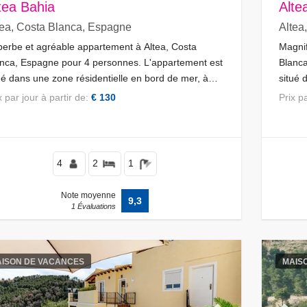
tea Bahia
Alte
tea, Costa Blanca, Espagne
Altea
erbe et agréable appartement à Altea, Costa
Magnif
nca, Espagne pour 4 personnes. L'appartement est
Blanca
ué dans une zone résidentielle en bord de mer, à
situé 
ximité de restaurants, bars, magasins et
proxim
ix par jour à partir de:
€ 130
Prix 
ermarchés, et à 25 m de la plage d'Altea.
de sup
4
2
1
Note moyenne
9,3
1 Évaluations
ISON DE VACANCES
MAIS