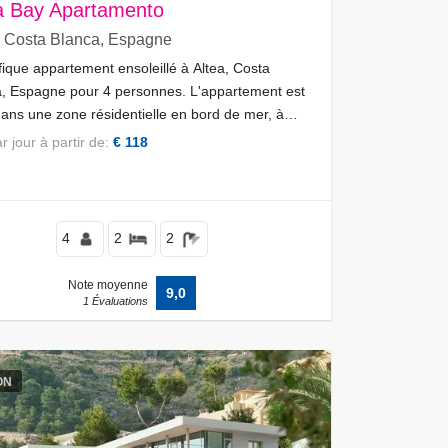
a Bay Apartamento
, Costa Blanca, Espagne
ique appartement ensoleillé à Altea, Costa
, Espagne pour 4 personnes. L'appartement est
dans une zone résidentielle en bord de mer, à
ité de restaurants et de bars, de boutiques et
par jour à partir de:
€ 118
ermarchés, et à 50 m de la plage Albir-Altea.
4
2
2
Note moyenne
9,0
1 Évaluations
ON