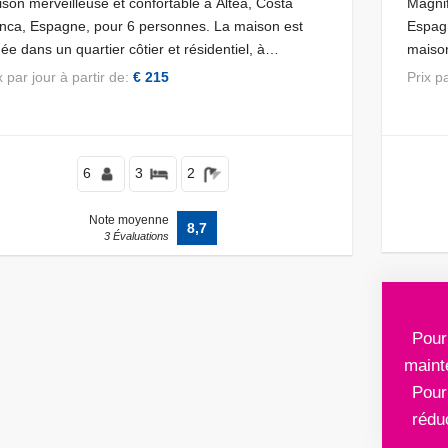
son merveilleuse et confortable à Altea, Costa
Magnif
nca, Espagne, pour 6 personnes. La maison est
Espagn
uée dans un quartier côtier et résidentiel, à
maison
ximité de restaurants et de bars, de boutiques et
vallon
ix par jour à partir de:
€ 215
Prix 
supermarchés, à 200 m de la plage d'Altea.
6
3
2
Note moyenne
8,7
3 Évaluations
Pour
maint
Pour
rédu