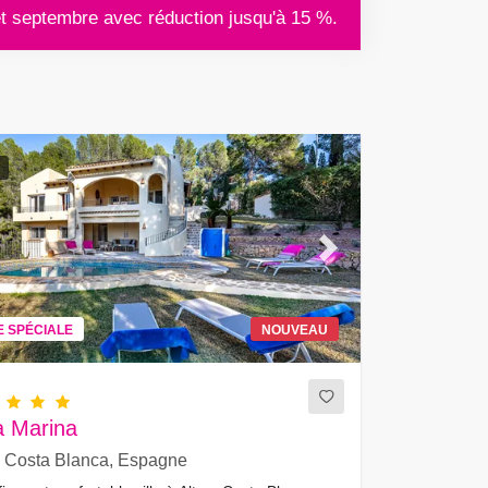
et septembre avec réduction jusqu'à 15 %.
ous
Next
E SPÉCIALE
NOUVEAU
a Marina
, Costa Blanca, Espagne