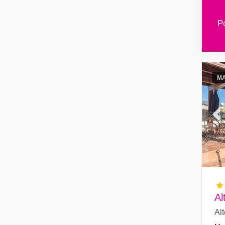
Po
MA
Pr
Al
Al