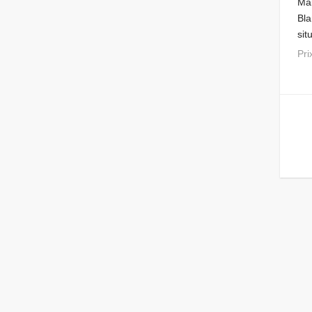
Mai
Bla
sit
pro
Pr
de 