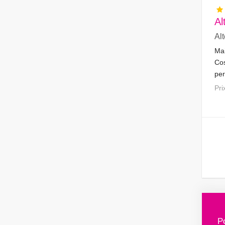
Al
Al
Mai
Cos
per
côt
Pr
Po