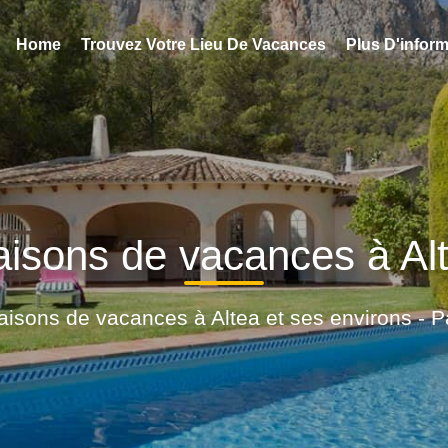
Home
Trouvez Votre Lieu De Vacances
Plus D'infor
isons de vacances à Al
isons de vacances à Altea et ses environs - 