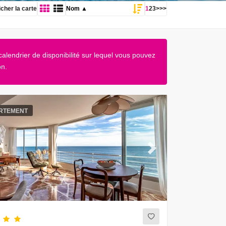
icher la carte
1
2
3
>
>>
lendrier de disponibilité sur lequel vous pouvez
on.
RTEMENT
ous
Next