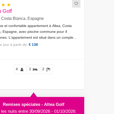
a Golf
, Costa Blanca, Espagne
e et confortable appartement à Altea, Costa
a, Espagne, avec piscine commune pour 4
nes. L'appartement est situé dans un complexe
f, dans une zone côtière, vallonnée et
par jour à partir de:
€ 138
ntielle, à proximité de restaurants et de bars, et
 de la plage Playa de la Olla.
4
2
2
Remises spéciales - Altea Golf
 les nuits entre 30/09/2026 - 01/10/2026: