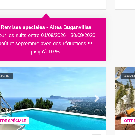
Remises spéciales - Altea Buganvillas
ur les nuits entre 01/08/2026 - 30/09/2026:
août et septembre avec des réductions !!!!
jusqu'à 10 %.
ISON
APPA
evious
Next
Previ
FRE SPÉCIALE
OFFR