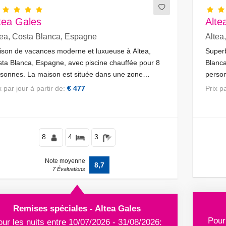
tea Gales
Alte
tea, Costa Blanca, Espagne
Altea
son de vacances moderne et luxueuse à Altea,
Superb
ta Blanca, Espagne, avec piscine chauffée pour 8
Blanc
sonnes. La maison est située dans une zone
person
ière, résidentielle et montagneuse.
de gol
ix par jour à partir de:
€ 477
Prix 
réside
à 2 km
8
4
3
Note moyenne
8,7
7 Évaluations
Remises spéciales - Altea Gales
Pour
ur les nuits entre 10/07/2026 - 31/08/2026: