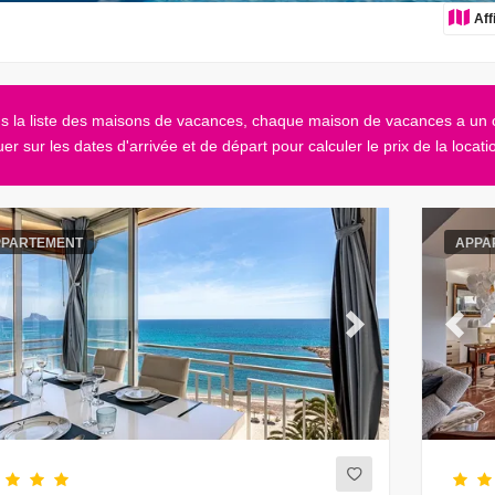
Aff
s la liste des maisons de vacances, chaque maison de vacances a un ca
uer sur les dates d'arrivée et de départ pour calculer le prix de la locati
PPARTEMENT
APPA
evious
Next
Previ