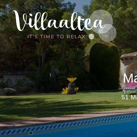
Ma
51 Ma