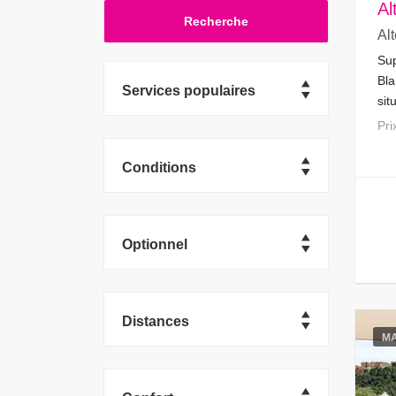
Al
Al
Sup
Bla
Services populaires
sit
pro
Pr
sup
Conditions
Optionnel
Distances
MA