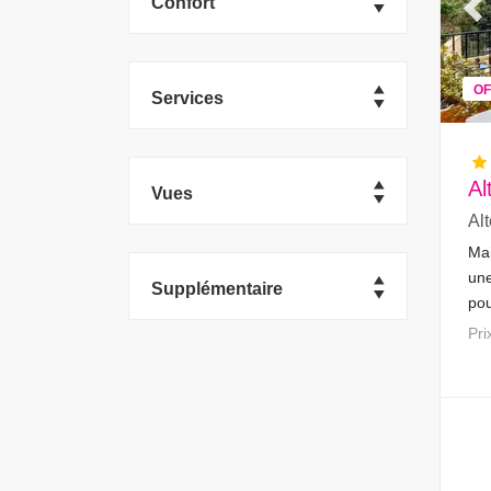
Confort
Pr
OF
Services
Al
Vues
Al
Mai
une
Supplémentaire
pou
qua
Pr