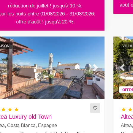
août 
réduction de juillet ! jusqu'à 10 %.
ur les nuits entre 01/08/2026 - 31/08/2026:
offre d'août ! jusqu'à 20 %.
ISON
VILLA
evious
Next
Previ
OFFR
tea Luxury old Town
Alte
tea, Costa Blanca, Espagne
Altea