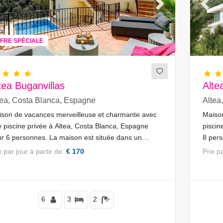
evious
Next
Previ
FRE SPÉCIALE
tea Buganvillas
Alte
tea, Costa Blanca, Espagne
Altea
son de vacances merveilleuse et charmante avec
Maiso
 piscine privée à Altea, Costa Blanca, Espagne
piscin
r 6 personnes. La maison est située dans un
8 pers
rtier vallonné et urbain, à 5 km d'Altea la Vieja.
réside
ix par jour à partir de:
€ 170
Prix 
d'Alt
6
3
2