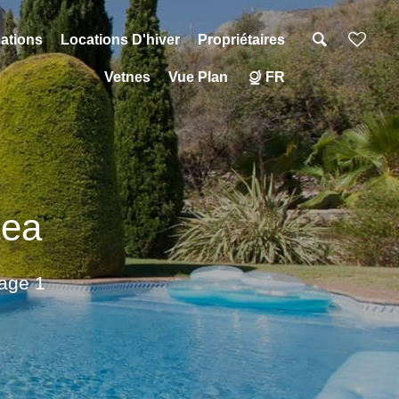
mations
Locations D'hiver
Propriétaires
Vetnes
Vue Plan
FR
tea
Page 1