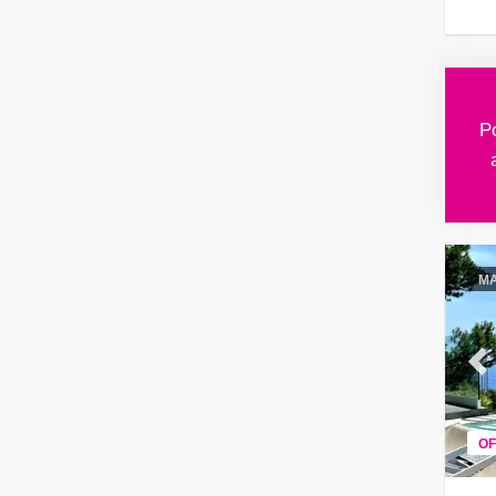
Po
MA
Pr
OF