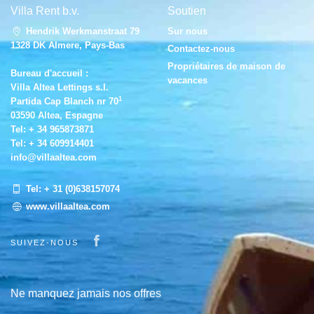
Villa Rent b.v.
Soutien
Hendrik Werkmanstraat 79
Sur nous
Vues
1328 DK Almere, Pays-Bas
Contactez-nous
Propriétaires de maison de
Bureau d'accueil :
vacances
Villa Altea Lettings s.l.
Supplémentaire
1
Partida Cap Blanch nr 70
03590 Altea, Espagne
Tel:
+ 34 965873871
Tel:
+ 34 609914401
info@villaaltea.com
Tel:
+ 31 (0)638157074
www.villaaltea.com
Visit our Facebook page
SUIVEZ-NOUS
Ne manquez jamais nos offres