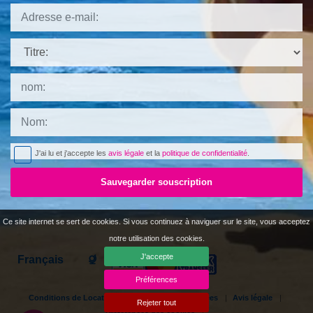
Titre:
J'ai lu et j'accepte les
avis légale
et la
politique de confidentialité
.
Sauvegarder souscription
Ce site internet se sert de cookies. Si vous continuez à naviguer sur le site, vous acceptez
notre utilisation des cookies.
J'accepte
Languages
Préférences
Conditions de Location
Protection de données
Avis légale
Rejeter tout